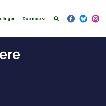
delingen
Doe mee
ere