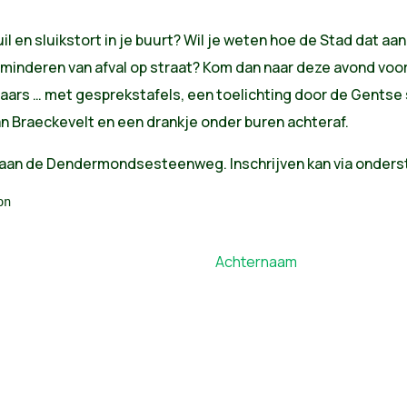
vuil en sluikstort in je buurt? Wil je weten hoe de Stad dat a
rminderen van afval op straat? Kom dan naar deze avond vo
laars … met gesprekstafels, een toelichting door de Gents
n Braeckevelt en een drankje onder buren achteraf.
a aan de Dendermondsesteenweg. Inschrijven kan via onders
n
Achternaam