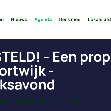
en
Nieuws
Agenda
Denk mee
Lokale af
TELD! - Een prop
rtwijk -
ksavond
020 / 08:00 PM tot 10:00 PM