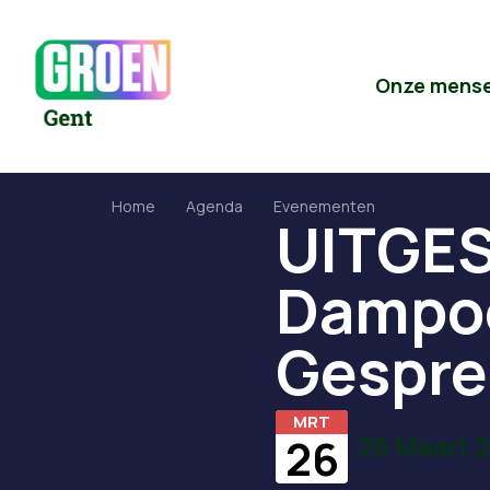
Onze mens
Home
Agenda
Evenementen
UITGES
Dampoo
Gespre
MRT
26 Maart 2
26