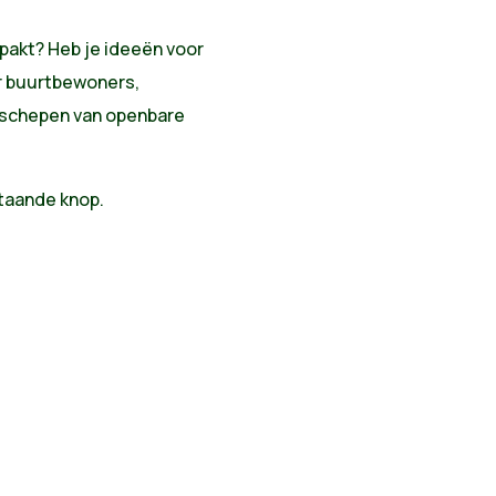
anpakt? Heb je ideeën voor
or buurtbewoners,
e schepen van openbare
taande knop.