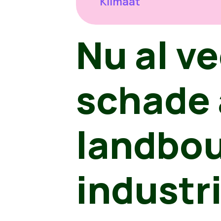
Klimaat
Nu al ve
schade
landbo
industr