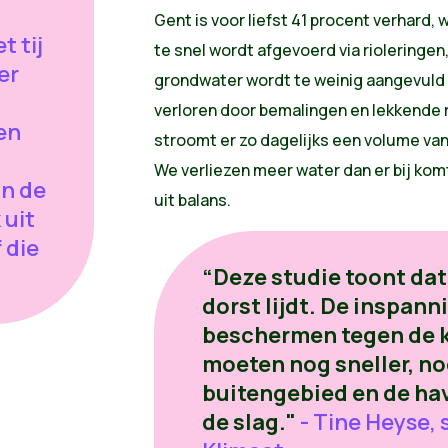
Gent is voor liefst 41 procent verhard
 tij
te snel wordt afgevoerd via rioleringen,
er
grondwater wordt te weinig aangevuld
verloren door bemalingen en lekkende 
en
stroomt er zo dagelijks een volume v
We verliezen meer water dan er bij kom
an de
uit balans.
 uit
 die
“Deze studie toont dat
dorst lijdt. De inspan
beschermen tegen de 
moeten nog sneller, no
buitengebied en de ha
de slag."
- Tine Heyse,