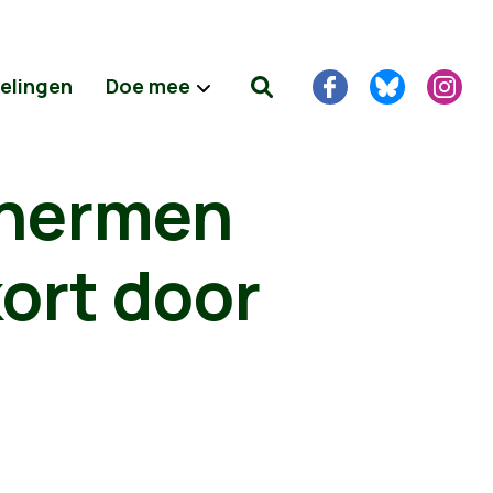
delingen
Doe mee
chermen
ort door