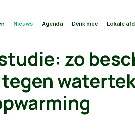
en
Nieuws
Agenda
Denk mee
Lokale af
studie: zo bes
 tegen watertek
opwarming