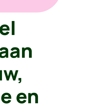
el
 aan
uw,
ie en