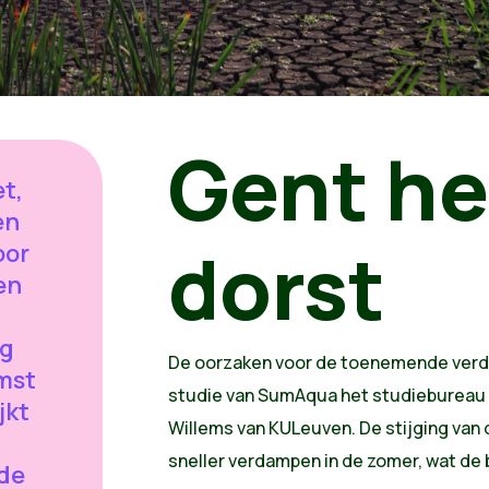
Gent he
et,
en
dorst
oor
en
ng
De oorzaken voor de toenemende verdro
omst
studie van SumAqua het studiebureau v
jkt
Willems van KULeuven. De stijging van
sneller verdampen in de zomer, wat de
 de