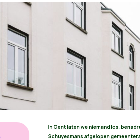
In Gent laten we niemand los, benadr
e
Schuyesmans afgelopen gemeenteraa