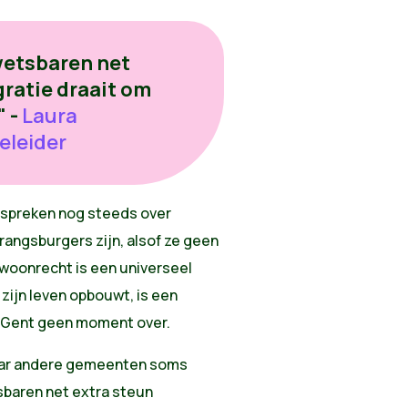
wetsbaren net
gratie draait om
 -
Laura
eleider
n spreken nog steeds over
rangsburgers zijn, alsof ze geen
 woonrecht is een universeel
zijn leven opbouwt, is een
en Gent geen moment over.
waar andere gemeenten soms
sbaren net extra steun