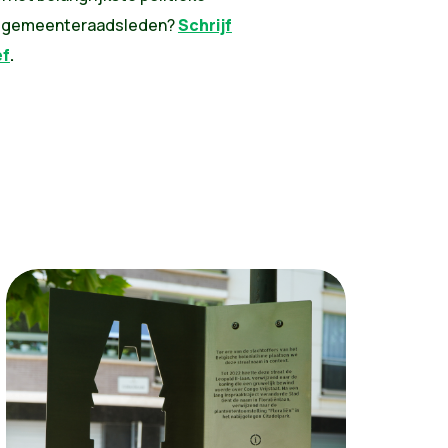
n gemeenteraadsleden?
Schrijf
ef
.