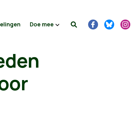
delingen
Doe mee
eden
voor