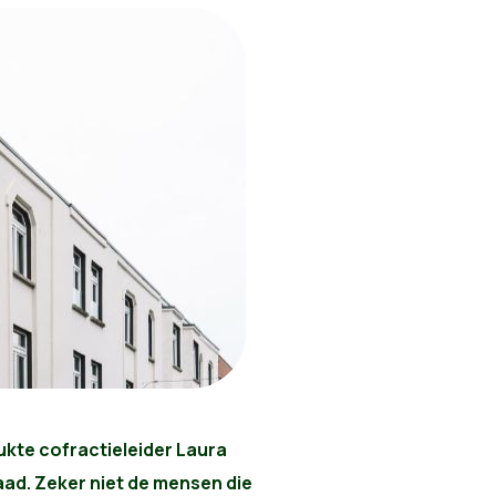
ukte cofractieleider Laura
d. Zeker niet de mensen die