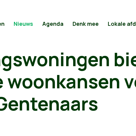
en
Nieuws
Agenda
Denk mee
Lokale af
gswoningen bi
ke woonkansen 
Gentenaars