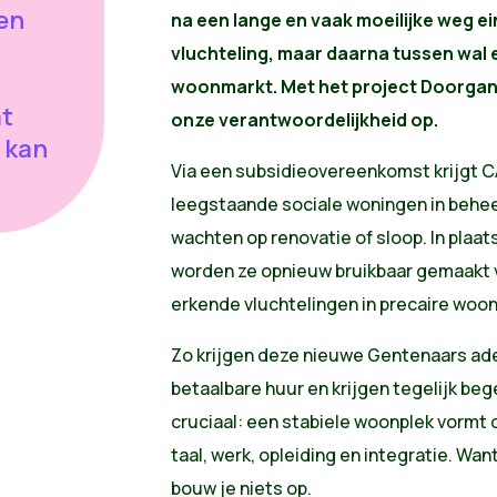
en
na een lange en vaak moeilijke weg ein
vluchteling, maar daarna tussen wal e
woonmarkt. Met het project Doorga
at
onze verantwoordelijkheid op.
 kan
Via een subsidieovereenkomst krijgt
C
leegstaande sociale woningen in behee
wachten op renovatie of sloop. In plaats
worden ze opnieuw bruikbaar gemaakt 
erkende vluchtelingen in precaire w
Zo krijgen deze nieuwe Gentenaars ad
betaalbare huur en krijgen tegelijk beg
cruciaal: een stabiele woonplek vormt
taal, werk, opleiding en integratie. Wa
bouw je niets op.