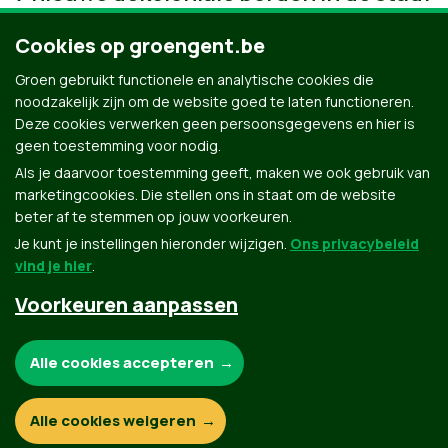
Cookies op groengent.be
Groen gebruikt functionele en analytische cookies die
noodzakelijk zijn om de website goed te laten functioneren.
Deze cookies verwerken geen persoonsgegevens en hier is
geen toestemming voor nodig.
Als je daarvoor toestemming geeft, maken we ook gebruik van
marketingcookies. Die stellen ons in staat om de website
beter af te stemmen op jouw voorkeuren.
Je kunt je instellingen hieronder wijzigen.
Ons privacybeleid
vind je hier
.
Voorkeuren aanpassen
Groen.be
Noodzakelijke cookies:
Alle cookies accepteren
Contact
Privacybeleid
Functionele en analytische cookies:
Alle cookies weigeren
© Copyright Groen 2026 | Gemaakt met
NationBuilder
| Gebouwd door
Tectonica