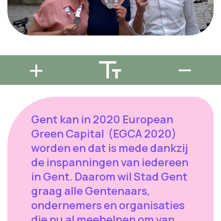
Gent kan in 2020 European
Green Capital (EGCA 2020)
worden en dat is mede dankzij
de inspanningen van iedereen
in Gent. Daarom wil Stad Gent
graag alle Gentenaars,
ondernemers en organisaties
die nu al meehelpen om van