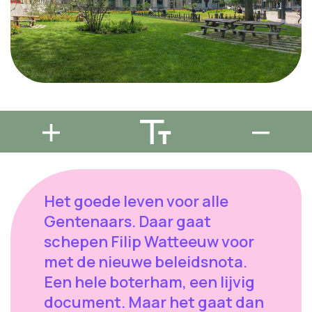
Het goede leven voor alle
Gentenaars. Daar gaat
schepen Filip Watteeuw voor
met de nieuwe beleidsnota.
Een hele boterham, een lijvig
document. Maar het gaat dan