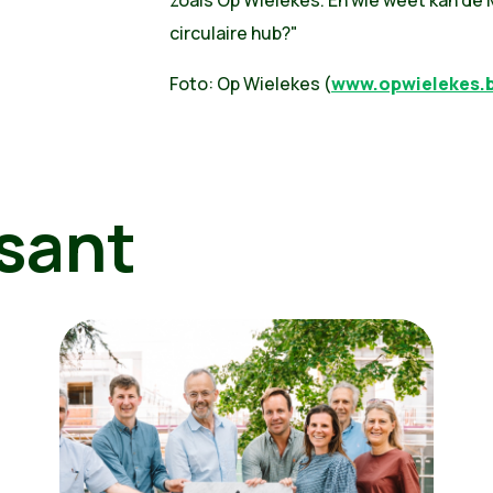
zoals Op Wielekes. En wie weet kan de 
circulaire hub?"
Foto: Op Wielekes (
www.opwielekes.
sant