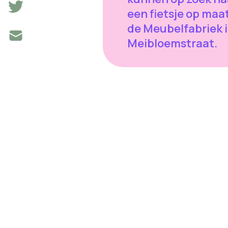
een fietsje op maat
de Meubelfabriek i
Meibloemstraat.