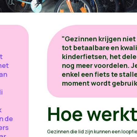
"Gezinnen krijgen niet
tot betaalbare en kwal
t
kinderfietsen, het dele
met
nog meer voordelen. Je
van
enkel een fiets te stall
moment wordt gebruikt
i
Hoe werkt
k
in de
ers
Gezinnen die lid zijn kunnen een loopfi
ar