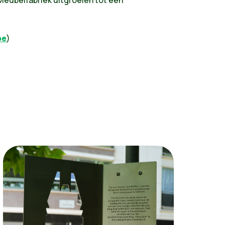
Meubelfabriek uitgroeien tot een
be
)