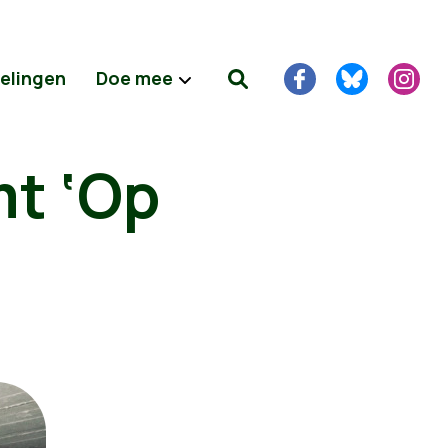
delingen
Doe mee
mt ‘Op