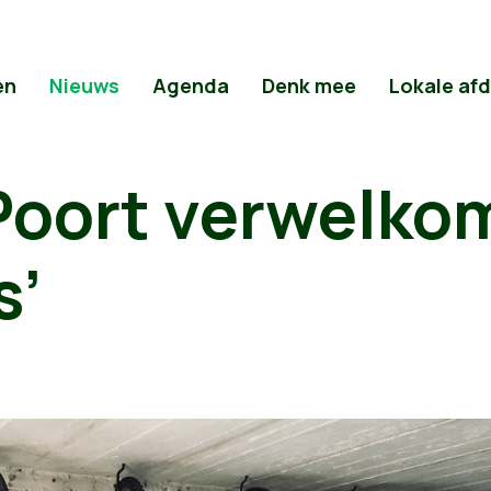
en
Nieuws
Agenda
Denk mee
Lokale af
Poort verwelko
s’