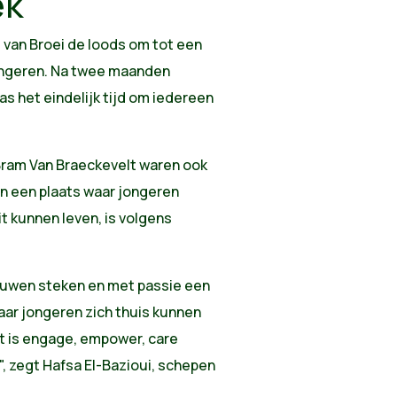
ek
van Broei de loods om tot een
jongeren. Na twee maanden
s het eindelijk tijd om iedereen
Bram Van Braeckevelt waren ook
an een plaats waar jongeren
t kunnen leven, is volgens
ouwen steken en met passie een
aar jongeren zich thuis kunnen
at is engage, empower, care
e", zegt Hafsa El-Bazioui, schepen