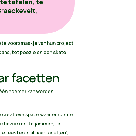
e tafelen, te
Braeckevelt,
ste voorsmaakje van hun project
dans, tot poëzie en een skate
ar facetten
r één noemer kan worden
"
e creatieve space waar er ruimte
 te bezoeken, te jammen, te
 feesten in al haar facetten",