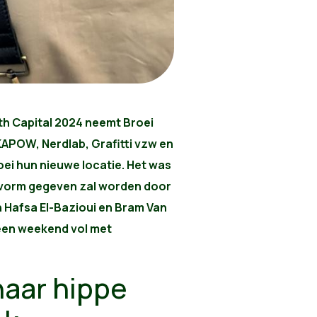
th Capital 2024 neemt Broei
KAPOW, Nerdlab, Grafitti vzw en
i hun nieuwe locatie. Het was
ee vorm gegeven zal worden door
 Hafsa El-Bazioui en Bram Van
een weekend vol met
naar hippe