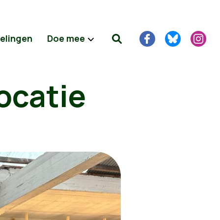
delingen
Doe mee
ocatie