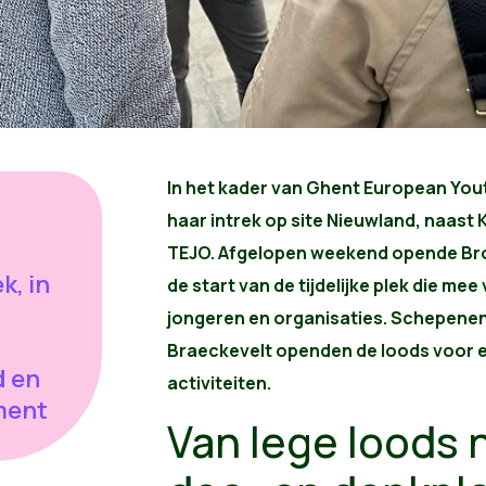
In het kader van Ghent European You
haar intrek op site Nieuwland, naast 
TEJO. Afgelopen weekend opende Broe
k, in
de start van de tijdelijke plek die m
jongeren en organisaties. Schepenen
Braeckevelt openden de loods voor 
d en
activiteiten.
ment
Van lege loods 