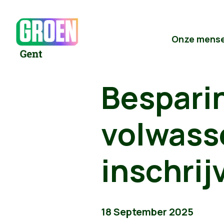
Onze mens
Bespari
volwass
inschrij
18 September 2025