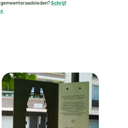
n gemeenteraadsleden?
Schrijf
ef
.