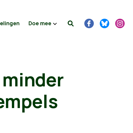
delingen
Doe mee
 minder
rempels