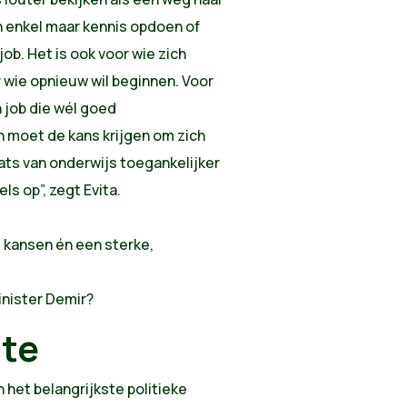
n enkel maar kennis opdoen of
ob. Het is ook voor wie zich
 wie opnieuw wil beginnen. Voor
n job die wél goed
n moet de kans krijgen om zich
aats van onderwijs toegankelijker
s op”, zegt Evita.
e kansen én een sterke,
minister Demir?
gte
n het belangrijkste politieke