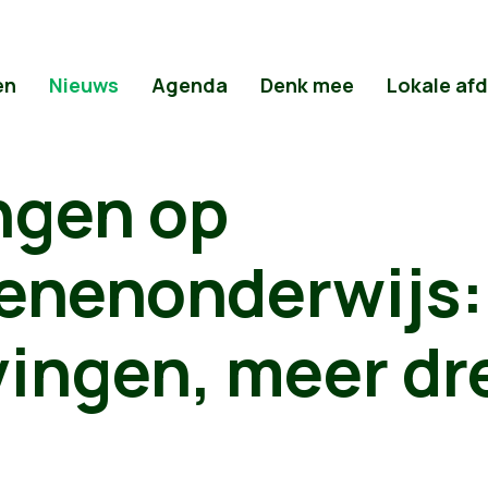
en
Nieuws
Agenda
Denk mee
Lokale af
ngen op
enenonderwijs:
vingen, meer d