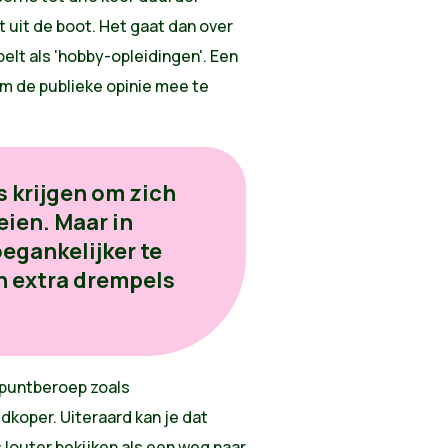
t uit de boot. Het gaat dan over
elt als 'hobby-opleidingen'. Een
om de publieke opinie mee te
 krijgen om zich
eien. Maar in
oegankelijker te
n extra drempels
lpuntberoep zoals
koper. Uiteraard kan je dat
 louter bekijken als een weg naar