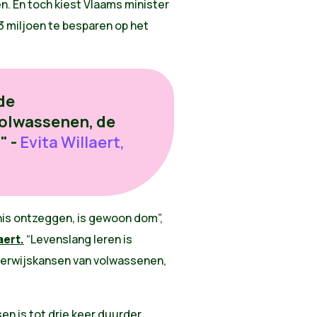
. En toch kiest Vlaams minister
3 miljoen te besparen op het
de
olwassenen, de
" -
Evita Willaert,
is ontzeggen, is gewoon dom”,
aert.
“
Levenslang leren is
derwijskansen van volwassenen,
en is tot drie keer duurder