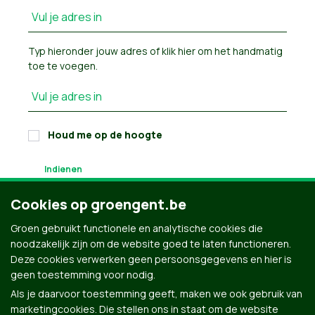
Vul je adres in
Typ hieronder jouw adres of
klik hier om het handmatig
toe te voegen
.
Vul je adres in
Houd me op de hoogte
Cookies op groengent.be
Groen gebruikt functionele en analytische cookies die
noodzakelijk zijn om de website goed te laten functioneren.
Deze cookies verwerken geen persoonsgegevens en hier is
geen toestemming voor nodig.
Als je daarvoor toestemming geeft, maken we ook gebruik van
marketingcookies. Die stellen ons in staat om de website