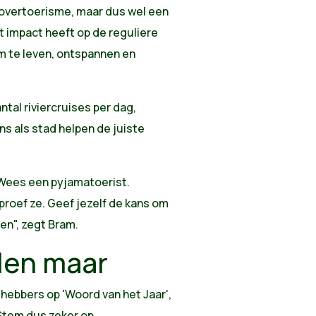
 overtoerisme, maar dus wel een
t impact heeft op de reguliere
m te leven, ontspannen en
tal riviercruises per dag,
ons als stad helpen de juiste
 Wees een pyjamatoerist.
proef ze. Geef jezelf de kans om
ken", zegt Bram.
len maar
shebbers op 'Woord van het Jaar',
 Stem dus zeker op