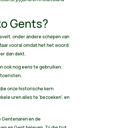
.
zo Gents?
kevelt, onder andere schepen van
Maar vooral omdat het het woord
er dan dekt.
an ook nog eens te gebruiken,
toeristen.
die onze historische kern
nkele uren alles te 'bezoeken', en
e Gentenaren en de
ven en Gent beleven. Zij die tijd