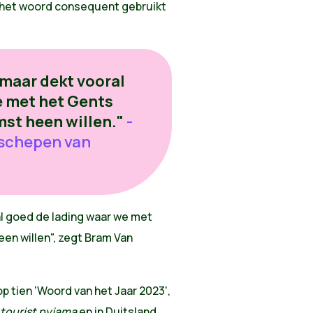
t het woord consequent gebruikt
 maar dekt vooral
e met het Gents
st heen willen."
-
 schepen van
l goed de lading waar we met
en willen", zegt Bram Van
op tien 'Woord van het Jaar 2023',
 tourist pyjama
en in Duitsland