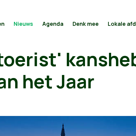
en
Nieuws
Agenda
Denk mee
Lokale af
toerist' kanshe
an het Jaar