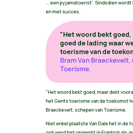
... een pyjamatoerist'. Sindsdien word
en met succes.
"Het woord bekt goed,
goed de lading waar w
toerisme van de toekom
Bram Van Braeckevelt,
Toerisme.
"Het woord bekt goed, maar dekt voora
het Gents toerisme van de toekomst he
Braeckevelt, schepen van Toerisme.
Niet enkel plaatste Van Dale het in de t
ook werd het opgepikt in Frankrijk als
le