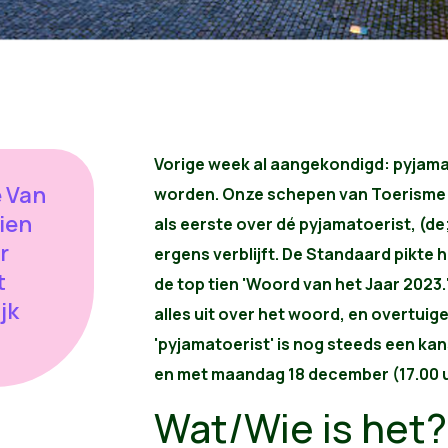
Vorige week al aangekondigd: pyjama
e Van
worden. Onze schepen van Toerisme 
tien
als eerste over dé pyjamatoerist, (de;
r
ergens verblijft. De Standaard pikte 
t
de top tien 'Woord van het Jaar 2023.'
jk
alles uit over het woord, en overtui
'pyjamatoerist' is nog steeds een ka
en met maandag 18 december (17.00 u
Wat/Wie is het