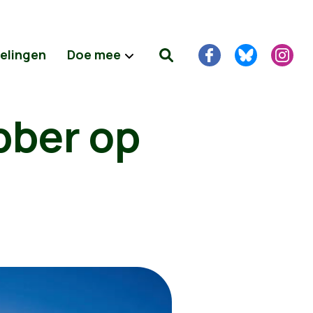
delingen
Doe mee
bber op