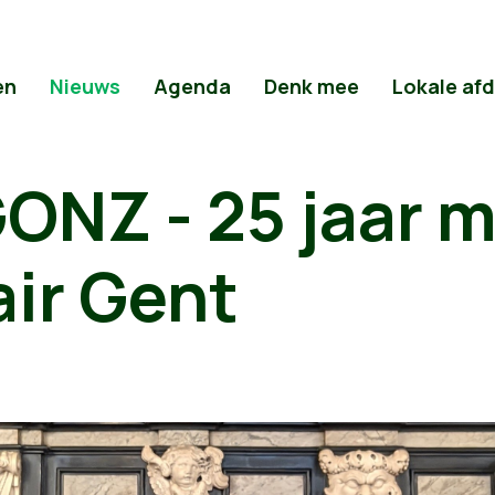
en
Nieuws
Agenda
Denk mee
Lokale af
GONZ - 25 jaar 
air Gent