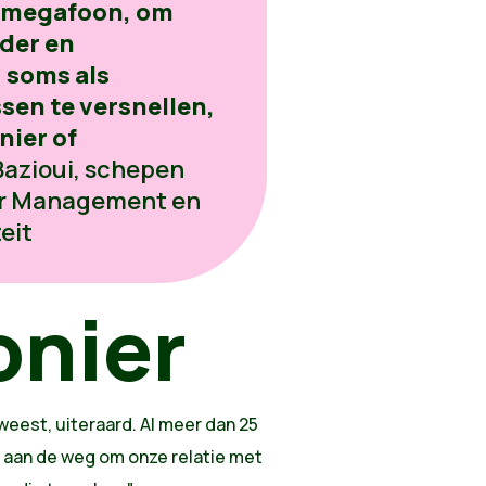
ls megafoon, om
rder en
 soms als
sen te versnellen,
nier of
Bazioui, schepen
air Management en
eit
onier
eweest, uiteraard. Al meer dan 25
 aan de weg om onze relatie met