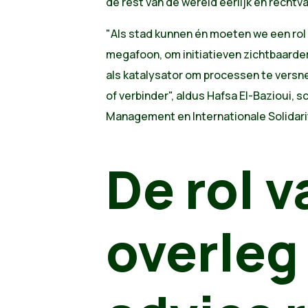
de rest van de wereld eerlijk en rechtv
"Als stad kunnen én moeten we een rol 
megafoon, om initiatieven zichtbaarde
als katalysator om processen te versnel
of verbinder", aldus
Hafsa El-Bazioui, sc
Management en Internationale Solidari
De rol v
overleg