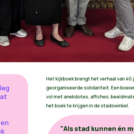
Het kijkboek brengt het verhaal van 40 j
leg
georganiseerde solidariteit. Een boei
at
vol met anekdotes, affiches, beeldmate
het boek te krijgen in de stadswinkel.
 en
"Als stad kunnen én m
ek