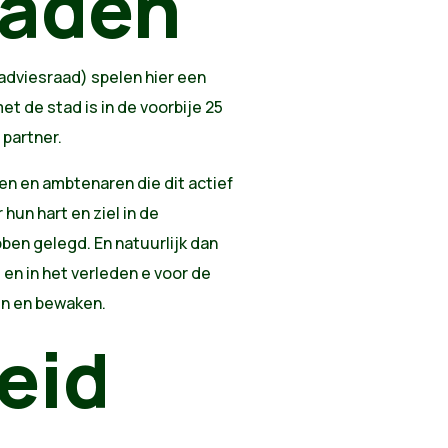
raden
dviesraad) spelen hier een
met de stad is in de voorbije 25
t partner.
n en ambtenaren die dit actief
hun hart en ziel in de
en gelegd. En natuurlijk dan
en in het verleden e voor de
en en bewaken.
eid