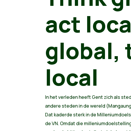
act loca
global, 
local
In het verleden heeft Gent zich als st
andere steden in de wereld (Mangaung 
Dat kaderde sterk in de Milleniumdoels
de VN. Omdat die milleniumdoelstellin