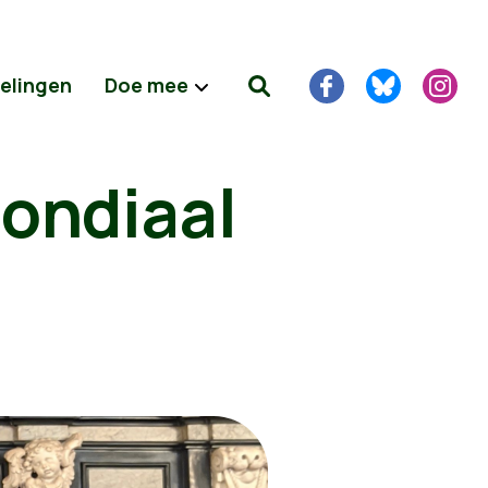
delingen
Doe mee
mondiaal