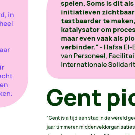
spelen. Soms is dit a
initiatieven zichtbaa
d, in
tastbaarder te maken,
heel
katalysator om proces
maar even vaak als pio
verbinder."
- Hafsa El-
aar
van Personeel, Facilit
Internationale Solidarit
ir
echt
 en
Gent pi
ken.
"Gent is altijd een stad in de wereld g
jaar timmeren middenveldorganisaties