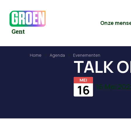
Onze mens
Home
Agenda
Evenementen
TALK O
MEI
16 Mei 202
16