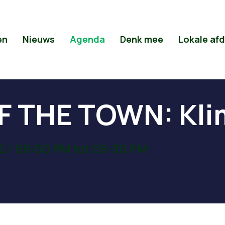
en
Nieuws
Agenda
Denk mee
Lokale af
F THE TOWN: Kli
2 / 08:00 PM tot 09:30 PM