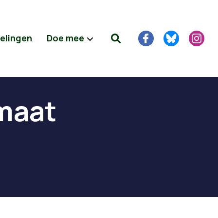
delingen
Doe mee
maat