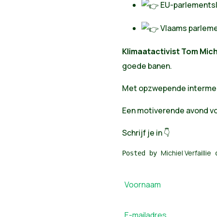
EU-parlementsl
Vlaams parleme
Klimaatactivist Tom Mic
goede banen.
Met opzwepende interme
Een motiverende avond vo
Schrijf je in 👇
Michiel Verfaillie
Posted by
o
Voornaam
E-mailadres