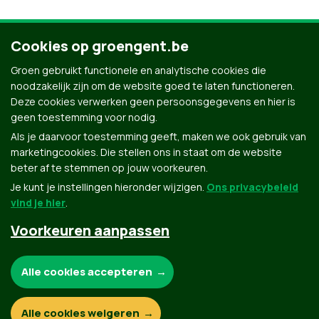
Cookies op groengent.be
4
5
6
7
8
9
Groen gebruikt functionele en analytische cookies die
noodzakelijk zijn om de website goed te laten functioneren.
Deze cookies verwerken geen persoonsgegevens en hier is
geen toestemming voor nodig.
Als je daarvoor toestemming geeft, maken we ook gebruik van
marketingcookies. Die stellen ons in staat om de website
beter af te stemmen op jouw voorkeuren.
Je kunt je instellingen hieronder wijzigen.
Ons privacybeleid
vind je hier
.
Voorkeuren aanpassen
Groen.be
Noodzakelijke cookies:
Alle cookies accepteren
Contact
Privacybeleid
Functionele en analytische cookies:
Alle cookies weigeren