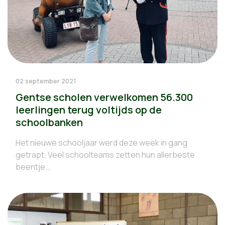
02 september 2021
Gentse scholen verwelkomen 56.300
leerlingen terug voltijds op de
schoolbanken
Het nieuwe schooljaar werd deze week in gang
getrapt. Veel schoolteams zetten hun allerbeste
beentje...