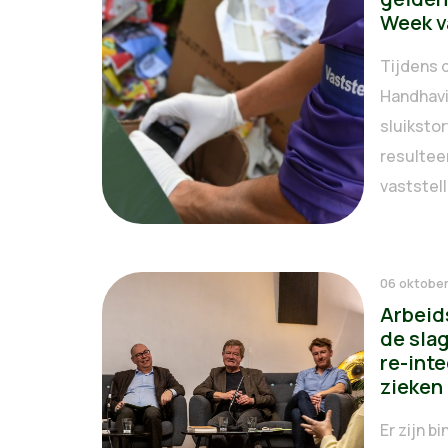
Week v
Tijdens 
Handhavi
sluiksto
resultee
vaststell
06 oktobe
Arbeids
de sla
re-inte
zieken
Er zijn b