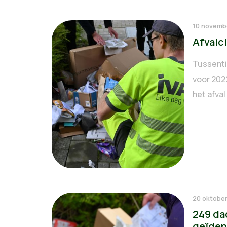
10 novemb
Afvalci
Tussenti
voor 202
het afval 
20 oktobe
249 dad
geïden