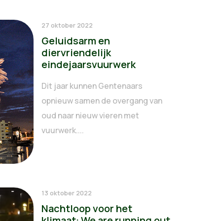
27 oktober 2022
Geluidsarm en
diervriendelijk
eindejaarsvuurwerk
Dit jaar kunnen Gentenaars
opnieuw samen de overgang van
oud naar nieuw vieren met
vuurwerk....
13 oktober 2022
Nachtloop voor het
klimaat: We are running out