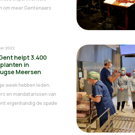
n om meer Gentenaars
er 2022
Gent helpt 3.400
planten in
ugse Meersen
ige week hebben leden,
gers en mandatarissen van
nt eigenhandig de spade