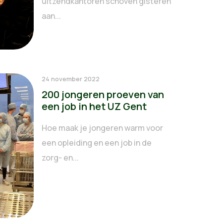
uitzendkantoren schoven gisteren
aan...
24 november 2022
200 jongeren proeven van
een job in het UZ Gent
Hoe maak je jongeren warm voor
een opleiding en een job in de
zorg- en...