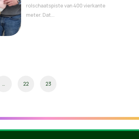
rolschaatspiste van 400 vierkante
meter. Dat...
…
22
23