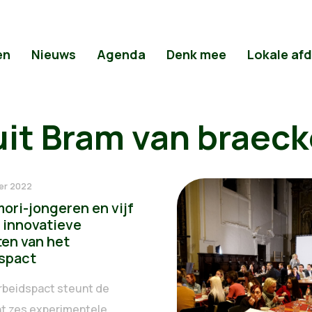
en
Nieuws
Agenda
Denk mee
Lokale af
uit Bram van braeck
er 2022
ori-jongeren en vijf
 innovatieve
ten van het
spact
Arbeidspact steunt de
t zes experimentele