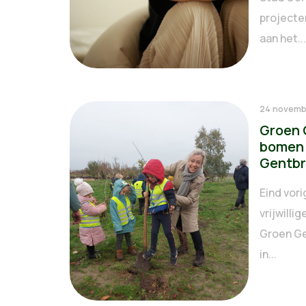
projecte
aan het...
24 novemb
Groen 
bomen 
Gentbr
Eind vor
vrijwilli
Groen Ge
in...