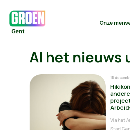
Onze mens
Al het nieuws 
15 decemb
Hikikom
andere
projec
Arbeid
Via het 
Stad Gen