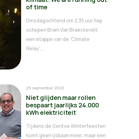
of time
Dinsdagochtend om 2.35 uur liep
schepen Bram Van Braeckevelt
een etappe van de 'Climate
Relay',...
29 september 2022
Niet glijden maar rollen
bespaart jaarlijks 24.000
kWh elektriciteit
Tijdens de Gentse Winterfeesten
komt geen ijsbaan meer, maar een