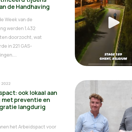
an de Handhaving
de Week van de
ng werden 1.432
rten doorzocht, wat
rde in 221 GAS-
ingen....
r 2022
pact: ook lokaal aan
g met preventie en
gratie langdurig
innen het Arbeidspact voor