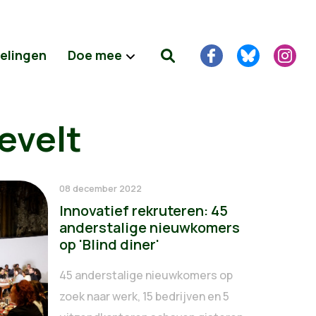
delingen
Doe mee
evelt
08 december 2022
Innovatief rekruteren: 45
anderstalige nieuwkomers
op 'Blind diner'
45 anderstalige nieuwkomers op
zoek naar werk, 15 bedrijven en 5