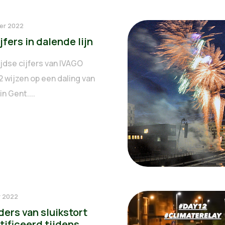
er 2022
jfers in dalende lijn
jdse cijfers van IVAGO
2 wijzen op een daling van
in Gent....
r 2022
ers van sluikstort
tificeerd tijdens