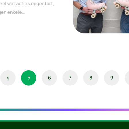
eel wat acties opgestart,
en enkele...
4
5
6
7
8
9