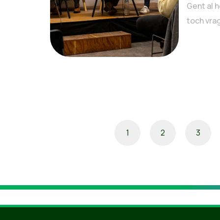
Gent al h
toch vrag
1
2
3