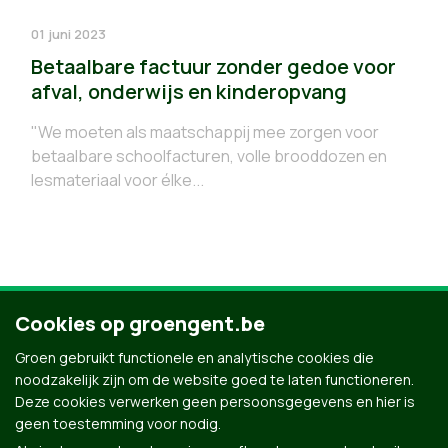
01 juni 2023
Betaalbare factuur zonder gedoe voor
afval, onderwijs en kinderopvang
"We moeten als maatschappij mee zorgen voor
betaalbare schoolfacturen, volle brooddozen en
lesmateriaal voor élke...
Cookies op groengent.be
4
5
6
7
8
9
Groen gebruikt functionele en analytische cookies die
noodzakelijk zijn om de website goed te laten functioneren.
Deze cookies verwerken geen persoonsgegevens en hier is
geen toestemming voor nodig.