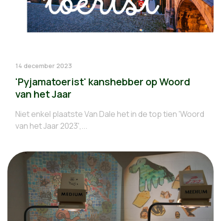
14 december 2023
'Pyjamatoerist' kanshebber op Woord
van het Jaar
Niet enkel plaatste Van Dale het in de top tien 'Woord
van het Jaar 2023',...