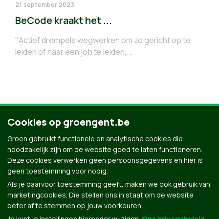
21 september 2023
BeCode kraakt het ...
"Actief drempels wegwerken om zo gericht op te
leiden of naar een job te leiden,...
Cookies op groengent.be
4
5
6
7
8
9
Groen gebruikt functionele en analytische cookies die
noodzakelijk zijn om de website goed te laten functioneren.
Deze cookies verwerken geen persoonsgegevens en hier is
geen toestemming voor nodig.
Als je daarvoor toestemming geeft, maken we ook gebruik van
marketingcookies. Die stellen ons in staat om de website
beter af te stemmen op jouw voorkeuren.
Je kunt je instellingen hieronder wijzigen.
Ons privacybeleid